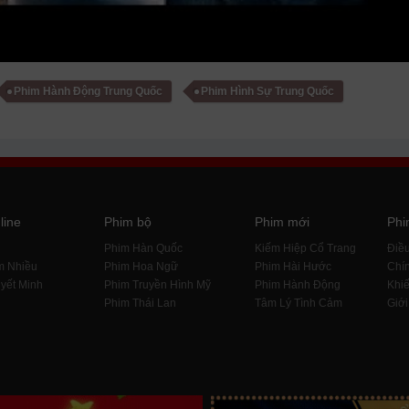
Phim Hành Động Trung Quốc
Phim Hình Sự Trung Quốc
line
Phim bộ
Phim mới
Phi
i
Phim Hàn Quốc
Kiếm Hiệp Cổ Trang
Điề
m Nhiều
Phim Hoa Ngữ
Phim Hài Hước
Chín
yết Minh
Phim Truyền Hình Mỹ
Phim Hành Động
Khiế
Phim Thái Lan
Tâm Lý Tình Cảm
Giới