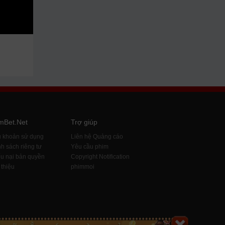
mBet.Net
Trợ giúp
u khoản sử dụng
Liên hệ Quảng cáo
h sách riêng tư
Yêu cầu phim
u nại bản quyền
Copyright Notification
 thiệu
phimmoi