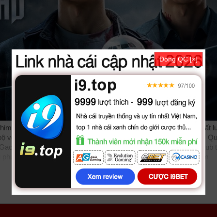
Đóng QC [×]
im Doi Canh Kinh Hoang được thuyết minh, phụ đề tiếng việt chất 
ộ với sự tham gia của các diễn viên: Thích Tiểu Long, Iko Uwais, Q
 Gao Yi, Huang Tao. Phim online Đôi Cánh Kinh Hoàng được vietsub 
u
phudeviet
kphim
phimmoi
biphim
dongphim
subnhanh
nguonphim
nh Kinh Hoàng 2026, Wings Of Dread, Wings Of Dread 2026, Wings
phimdinhcao
hdonline
xuongphim
thuvienhd
movie zingtv fptplay Netfl
vhay
phimhay
az
hdvietnam
phimonline
animehay
phimbo
cliphub
bich
hegioiphim
motchill
ssphim
phimnet
luotphim
vuighe
hopphim
webph
ành Động, Hình Sự, Kinh Dị cập nhật phụ đề Vietsub nhanh nhất, xem o
 Đôi Cánh Kinh Hoàng vtv HTV SCTV GOTV FullHD mới nhất. Mời các 