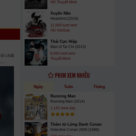
HD Thuyết Minh
Xuyên Não
Headshot (2016)
11,569 lượt xem
HD VietSub
Thái Cực Hiệp
Man of Tai Chi (2013)
8,363 lượt xem
tố chất
Thuyết Minh
ng…
PHIM XEM NHIỀU
Ngày
Tuần
Tháng
Running Man
Running Man (2014)
1,142 view day
Thám tử Lừng Danh Conan
Detective Conan 2006 (1996)