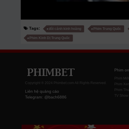
Tags:
đôi cánh kinh hoàng
Phim Trung Quốc
Phim Kinh Dị Trung Quốc
Phim on
Phim Mớ
Copyright ® 2024 Phimbet.com All Rights Reserved.
Phim Xe
Phim Thu
Liên hệ quảng cáo
TV Show
Telegram: @bach6886