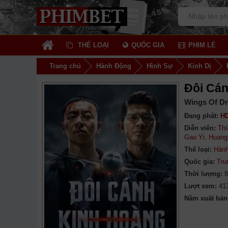
THỂ LOẠI
QUỐC GIA
PHIM LẺ
Trang chủ
Hành Động
Hình Sự
Kinh Dị
Đôi Cá
Wings Of Dr
Đang phát:
HD
Diễn viên:
Thí
Gao Yi
,
Huang
Thể loại:
Hàn
Quốc gia:
Tru
Thời lượng:
8
Lượt xem:
41
Năm xuất bản