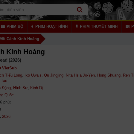
PHIM BỘ
PHIM HOẠT HÌNH
PHIM THUYẾT MINH
P
Đôi Cánh Kinh Hoàng
nh Kinh Hoàng
ead (2026)
 VietSub
ch Tiểu Long
,
Iko Uwais
,
Qu Jingjing
,
Nita Hsia Jo-Yen
,
Hong Shuang
,
Ren T
 Tao
h Động
,
Hình Sự
,
Kinh Dị
ng Quốc
6 phút
3
: