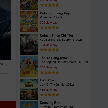
728 view day
Pokemon Tổng Hợp
Pokemon (1997)
706 view day
Nghịch Thiên Chí Tôn
Against The Sky Supreme (2021)
624 view day
Tân Tế Công (Phần 3)
The Legend Of Crazy Monk 3 (2012)
lượng
508 view day
u
thuyết
Luật Rừng
 Of
Law Of The Jungle (2011)
ix
415 view day
ill
im
nline
Knowing Bros
bạn
Knowing Brothers (2016)