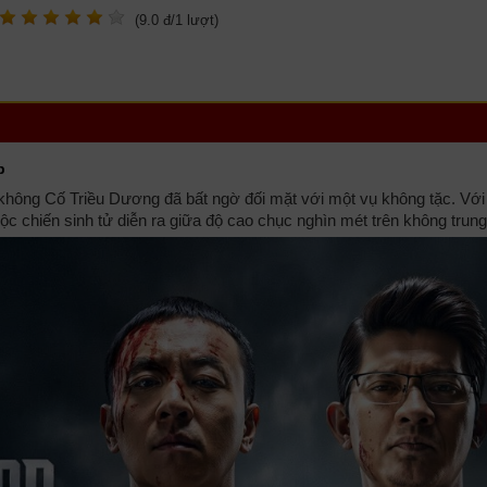
(
9.0
đ/
1
lượt)
b
không Cố Triều Dương đã bất ngờ đối mặt với một vụ không tặc. Với 
ộc chiến sinh tử diễn ra giữa độ cao chục nghìn mét trên không tru