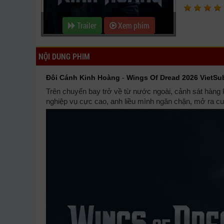
Trailer
Xem phim
NỘI DUNG PHIM
Đôi Cánh Kinh Hoàng
-
Wings Of Dread 2026 VietSu
Trên chuyến bay trở về từ nước ngoài, cảnh sát hàng 
nghiệp vụ cực cao, anh liều mình ngăn chặn, mở ra cu