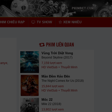
HIM CHIẾU RẠP
TV SHOW
XEM NHIỀU
PHIM LIÊN QUAN
Vùng Trời Diệt Vong
Beyond Skyline (2017)
ianye
,
7,159 lượt xem
HD VietSub + Thuyết Minh
Màn Đêm Kéo Đến
The Night Comes for Us (2018)
15,844 lượt xem
HD VietSub + Thuyết Minh
Mốc 22
Mile 22 (2018)
13,802 lượt xem