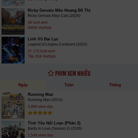
Ricky Gervais Mèo Hoang Đô Thị
Ricky Gervais Alley Cats (2026)
48 lượt xem
06/06 VietSub
Linh Vũ Đại Lục
Legend of Lingwu Continent (2024)
27,170 lượt xem
Tập 204 VietSub
PHIM XEM NHIỀU
Ngày
Tuần
Tháng
Running Man
Running Man (2014)
2,869 view day
Tình Yêu Nổi Loạn (Phần 2)
Badly In Love (Season 2) (2026)
1,548 view day