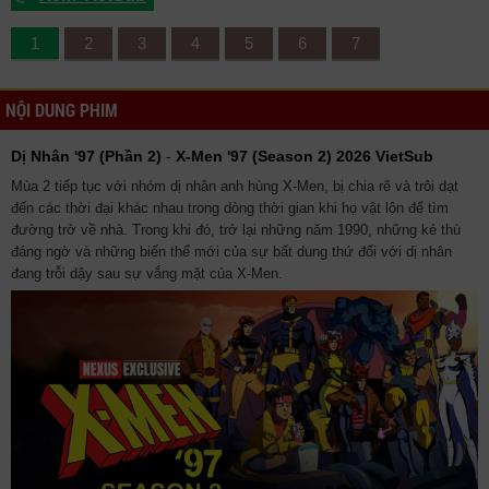
1
2
3
4
5
6
7
NỘI DUNG PHIM
Dị Nhân '97 (Phần 2)
-
X-Men '97 (Season 2) 2026 VietSub
Mùa 2 tiếp tục với nhóm dị nhân anh hùng X-Men, bị chia rẽ và trôi dạt
đến các thời đại khác nhau trong dòng thời gian khi họ vật lộn để tìm
đường trở về nhà. Trong khi đó, trở lại những năm 1990, những kẻ thù
đáng ngờ và những biến thể mới của sự bất dung thứ đối với dị nhân
đang trỗi dậy sau sự vắng mặt của X-Men.