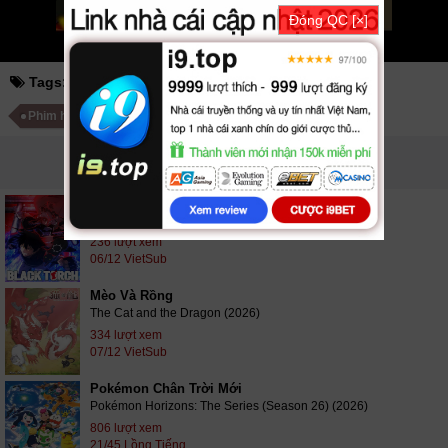
Đóng QC [×]
Tags:
dị nhân '97 phần 2
dị nhân 97 mùa 2
Phim hoạt hình
Phim Anime Mỹ
PHIM LIÊN QUAN
Đuốc Đen
Black Torch (2026)
236 lượt xem
06/12 VietSub
Mèo Và Rồng
The Cat and the Dragon (2026)
334 lượt xem
07/12 VietSub
Pokémon Chân Trời Mới
Pokémon Horizons: The Series (Season 26) (2026)
806 lượt xem
21/45 Lồng Tiếng