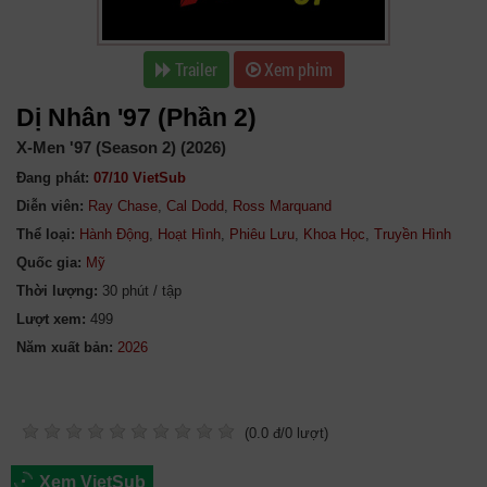
Trailer
Xem phim
Dị Nhân '97 (Phần 2)
X-Men '97 (Season 2) (2026)
Đang phát:
07/10 VietSub
Diễn viên:
Ray Chase
,
Cal Dodd
,
Ross Marquand
Thể loại:
Hành Động
,
Hoạt Hình
,
Phiêu Lưu
,
Khoa Học
,
Truyền Hình
Quốc gia:
Mỹ
Thời lượng:
30 phút / tập
Lượt xem:
499
Năm xuất bản:
(
0.0
đ/
0
lượt)
Xem VietSub