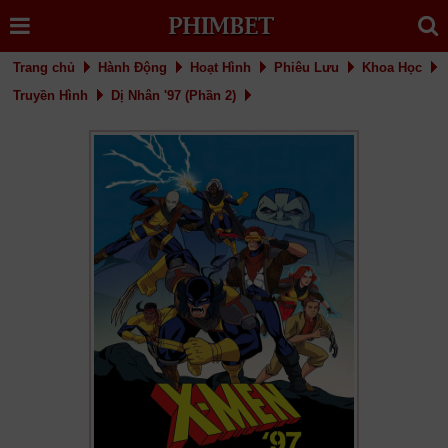
Trang chủ
Hành Động
Hoạt Hình
Phiêu Lưu
Khoa Học
Truyền Hình
Dị Nhân '97 (Phần 2)