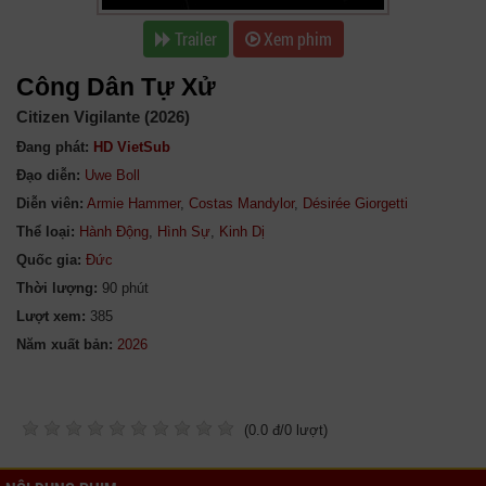
Trailer
Xem phim
Công Dân Tự Xử
Citizen Vigilante (2026)
Đang phát:
HD VietSub
Đạo diễn:
Uwe Boll
Diễn viên:
Armie Hammer
,
Costas Mandylor
,
Désirée Giorgetti
Thể loại:
Hành Động
,
Hình Sự
,
Kinh Dị
Quốc gia:
Đức
Thời lượng:
90 phút
Lượt xem:
385
Năm xuất bản:
(
0.0
đ/
0
lượt)