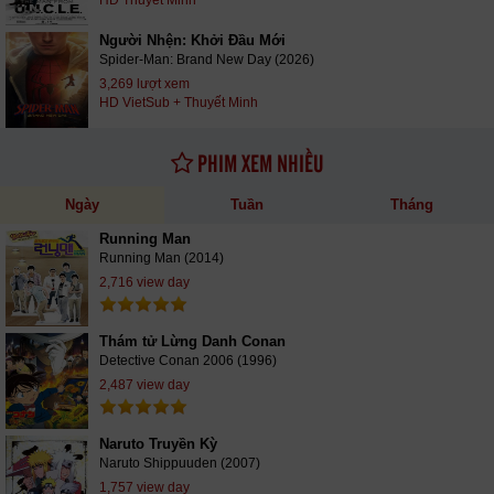
Người Nhện: Khởi Đầu Mới
Spider-Man: Brand New Day (2026)
3,269 lượt xem
HD VietSub + Thuyết Minh
PHIM XEM NHIỀU
Ngày
Tuần
Tháng
Running Man
Running Man (2014)
2,716 view day
Thám tử Lừng Danh Conan
Detective Conan 2006 (1996)
2,487 view day
Naruto Truyền Kỳ
Naruto Shippuuden (2007)
1,757 view day