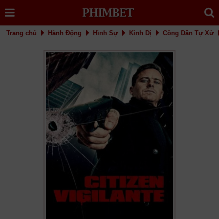
Trang chủ
Hành Động
Hình Sự
Kinh Dị
Công Dân Tự Xử