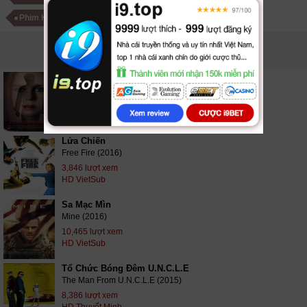
Phim Kinh Dị Đức
PHIM LIÊN QUAN
Kẻ Săn Đêm
Nocturnal Animals (2017)
10,519 lượt xem
HD VietSub
Lửa Chiến
Free Fire (2016)
3,846 lượt xem
HD VietSub
Sa Mạc Mìn
Mine (2016)
10,465 lượt xem
HD VietSub
Tổ Chức Bóng Đêm U.N.C.L.E
The Man From U.N.C.L.E (2015)
8,386 lượt xem
HD Thuyết Minh