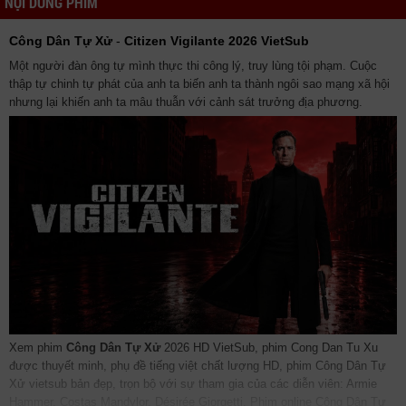
NỘI DUNG PHIM
Công Dân Tự Xử
-
Citizen Vigilante 2026 VietSub
Một người đàn ông tự mình thực thi công lý, truy lùng tội phạm. Cuộc
thập tự chinh tự phát của anh ta biến anh ta thành ngôi sao mạng xã hội
nhưng lại khiến anh ta mâu thuẫn với cảnh sát trưởng địa phương.
Xem phim
Công Dân Tự Xử
2026 HD VietSub, phim Cong Dan Tu Xu
được thuyết minh, phụ đề tiếng việt chất lượng HD, phim Công Dân Tự
Xử vietsub bản đẹp, trọn bộ với sự tham gia của các diễn viên: Armie
Hammer, Costas Mandylor, Désirée Giorgetti. Phim online Công Dân Tự