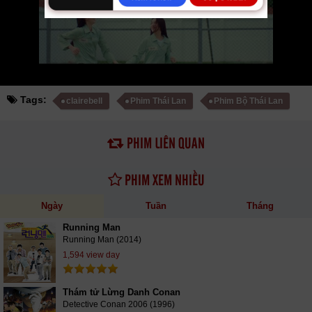
Mời các bạn đón xem bộ phim
Clairebell
02/08 VietSub
Tags:
clairebell
Phim Thái Lan
Phim Bộ Thái Lan
PHIM LIÊN QUAN
PHIM XEM NHIỀU
Ngày
Tuần
Tháng
Running Man
Running Man (2014)
1,594 view day
Thám tử Lừng Danh Conan
Detective Conan 2006 (1996)