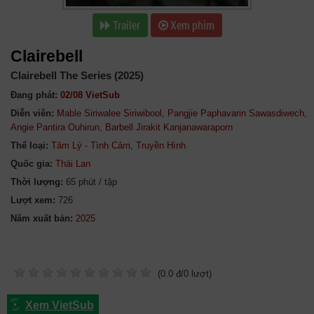
Trailer
Xem phim
Clairebell
Clairebell The Series (2025)
Đang phát:
02/08 VietSub
Diễn viên:
Mable Siriwalee Siriwibool
,
Pangjie Paphavarin Sawasdiwech
,
Angie Pantira Ouhirun
,
Barbell Jirakit Kanjanawaraporn
Thể loại:
Tâm Lý - Tình Cảm
,
Truyền Hình
Quốc gia:
Thái Lan
Thời lượng:
65 phút / tập
Lượt xem:
726
Năm xuất bản:
(
0.0
đ/
0
lượt)
Xem VietSub