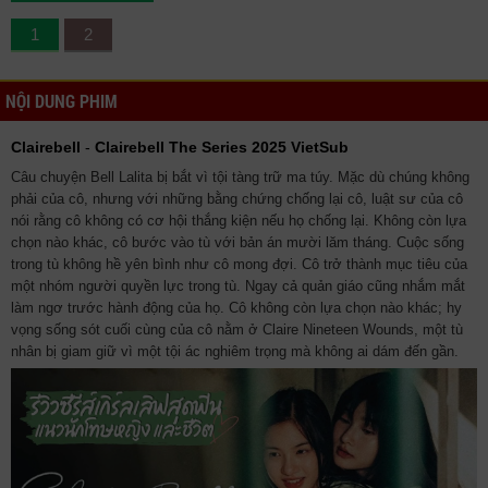
1
2
NỘI DUNG PHIM
Clairebell
-
Clairebell The Series 2025 VietSub
Câu chuyện Bell Lalita bị bắt vì tội tàng trữ ma túy. Mặc dù chúng không
phải của cô, nhưng với những bằng chứng chống lại cô, luật sư của cô
nói rằng cô không có cơ hội thắng kiện nếu họ chống lại. Không còn lựa
chọn nào khác, cô bước vào tù với bản án mười lăm tháng. Cuộc sống
trong tù không hề yên bình như cô mong đợi. Cô trở thành mục tiêu của
một nhóm người quyền lực trong tù. Ngay cả quản giáo cũng nhắm mắt
làm ngơ trước hành động của họ. Cô không còn lựa chọn nào khác; hy
vọng sống sót cuối cùng của cô nằm ở Claire Nineteen Wounds, một tù
nhân bị giam giữ vì một tội ác nghiêm trọng mà không ai dám đến gần.