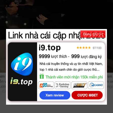
Đóng QC [×]
im Cho 51 được thuyết minh, phụ đề tiếng việt chất lượng HD, phi
ễn viên: Gilles Lellouche, Adèle Exarchopoulos, Louis Garrel. Phim on
 subteam như
bilutv
phimbathu
phudeviet
kphim
phimmoi
biphim
dong
 Chó 51 2025, Dog 51, Dog 51 2025, Dog 51 VietSub
phimvang
ngphim
thuvienhd
movie zingtv fptplay Netflix
vkool
KST
kites
vn
phi
animehay
phimbo
cliphub
bichill
kenhphim
phim14
phimmedia
tv
mot
him
vuighe
hopphim
webphim
fullphim
hoathinh
kungfu
hhpanda
... Thể
sub nhanh nhất, xem online nhanh nhất. Tải link fshare drive và dow