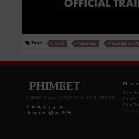
Tags:
chó 51
Phim Pháp
Phim Hình Sự P
Phim on
Phim Mớ
Copyright ® 2024 Phimbet.com All Rights Reserved.
Phim Xe
Phim Thu
Liên hệ quảng cáo
TV Show
Telegram: @bach6886