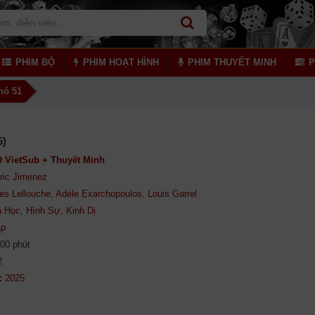
PHIM BỘ
PHIM HOẠT HÌNH
PHIM THUYẾT MINH
P
hó 51
5)
 VietSub + Thuyết Minh
ric Jimenez
les Lellouche
,
Adèle Exarchopoulos
,
Louis Garrel
a Học
,
Hình Sự
,
Kinh Dị
áp
00 phút
2
: