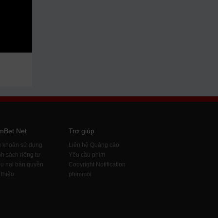
mBet.Net
Trợ giúp
u khoản sử dụng
Liên hệ Quảng cáo
h sách riêng tư
Yêu cầu phim
u nại bản quyền
Copyright Notification
 thiệu
phimmoi