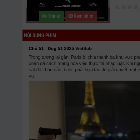
Trailer
Xem phim
NỘI DUNG PHIM
Chó 51
-
Dog 51 2025 VietSub
Trong tương lai gần, Paris bị chia thành ba khu vực ph
đoán đã cách mạng hóa việc thực thi pháp luật. Khi ng
sát đã chán nản, buộc phải hợp tác để giải quyết một
vụ.