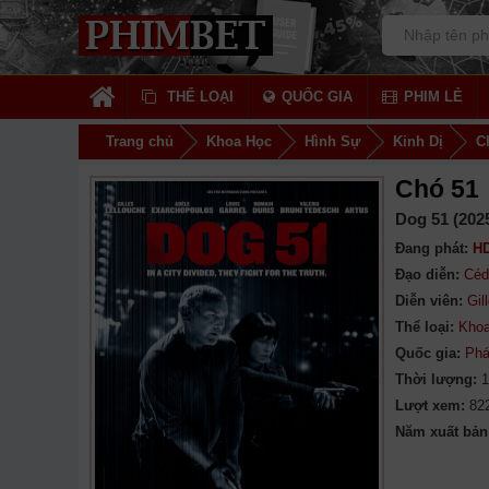
THỂ LOẠI
QUỐC GIA
PHIM LẺ
Trang chủ
Khoa Học
Hình Sự
Kinh Dị
C
Chó 51
Dog 51 (202
Đang phát:
HD
Đạo diễn:
Céd
Diễn viên:
Gil
Thể loại:
Kho
Quốc gia:
Ph
Thời lượng:
1
Lượt xem:
82
Năm xuất bản