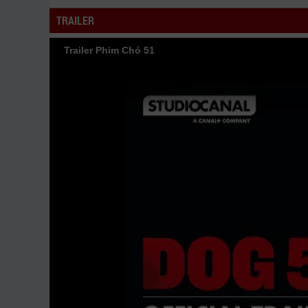
phim Chó 51 vtv HTV SCTV GOTV FullHD mới nhất. 
TRAILER
Trailer Phim Chó 51