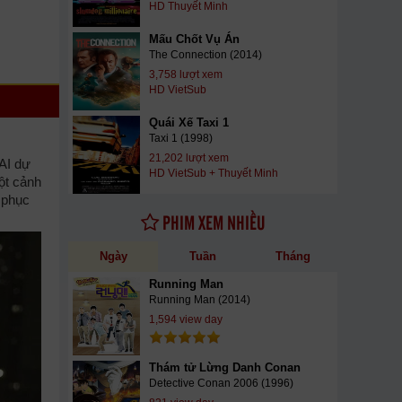
HD Thuyết Minh
Mấu Chốt Vụ Án
The Connection (2014)
3,758 lượt xem
HD VietSub
Quái Xế Taxi 1
Taxi 1 (1998)
21,202 lượt xem
 AI dự
HD VietSub + Thuyết Minh
ột cảnh
 phục
PHIM XEM NHIỀU
Ngày
Tuần
Tháng
Running Man
Running Man (2014)
1,594 view day
Thám tử Lừng Danh Conan
Detective Conan 2006 (1996)