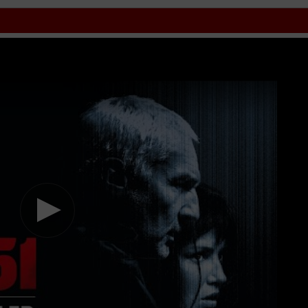
Mời các bạn đón xem bộ phim
Chó 51
HD VietSub + Thuyết Minh