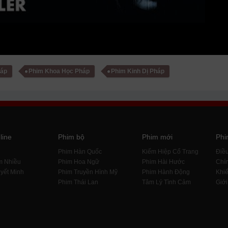
háp
Phim Khoa Học Pháp
Phim Kinh Dị Pháp
line
Phim bộ
Phim mới
Phi
i
Phim Hàn Quốc
Kiếm Hiệp Cổ Trang
Điề
m Nhiều
Phim Hoa Ngữ
Phim Hài Hước
Chín
yết Minh
Phim Truyền Hình Mỹ
Phim Hành Động
Khiế
Phim Thái Lan
Tâm Lý Tình Cảm
Giới