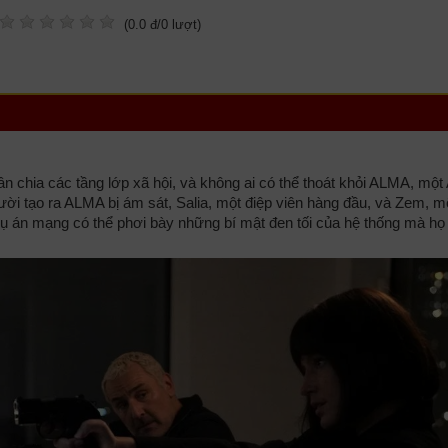
(
0.0
đ/
0
lượt)
ân chia các tầng lớp xã hội, và không ai có thể thoát khỏi ALMA, một
ười tạo ra ALMA bị ám sát, Salia, một điệp viên hàng đầu, và Zem, m
 vụ án mạng có thể phơi bày những bí mật đen tối của hệ thống mà họ