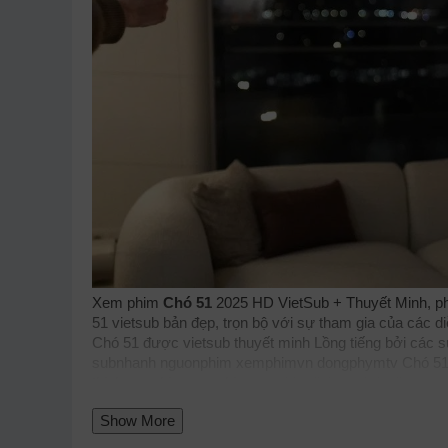
Xem phim
Chó 51
2025 HD VietSub + Thuyết Minh, ph
51 vietsub bản đẹp, trọn bộ với sự tham gia của các di
Chó 51 được vietsub thuyết minh Lồng tiếng bởi các
subnhanh
nguonphim
xemphimvn
dongphymtv Chó 51,
thichxemphim
xemphimxua
phimdinhcao
hdonline
xuo
Dog 51 2025
tvhay
phimhay
az
hdvietnam
phimonline
Show More
phimnhanh
thegioiphim
motchill
ssphim
phimnet
luotp
phim: Khoa Học, Hình Sự, Kinh Dị cập nhật phụ đề Viet