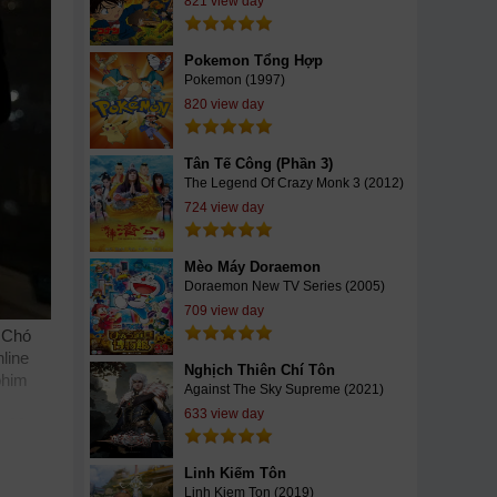
821 view day
Pokemon Tổng Hợp
Pokemon (1997)
820 view day
Tân Tế Công (Phần 3)
The Legend Of Crazy Monk 3 (2012)
724 view day
Mèo Máy Doraemon
Doraemon New TV Series (2005)
709 view day
m Chó
line
Nghịch Thiên Chí Tôn
phim
Against The Sky Supreme (2021)
633 view day
m88
zz
phim
 loại
Linh Kiếm Tôn
nload
Linh Kiem Ton (2019)