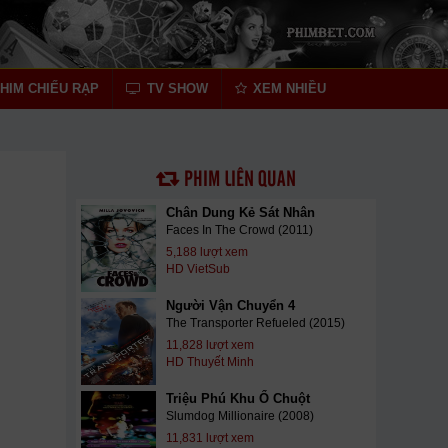
HIM CHIẾU RẠP
TV SHOW
XEM NHIỀU
PHIM LIÊN QUAN
Chân Dung Kẻ Sát Nhân
Faces In The Crowd (2011)
5,188 lượt xem
HD VietSub
Người Vận Chuyển 4
The Transporter Refueled (2015)
11,828 lượt xem
HD Thuyết Minh
Triệu Phú Khu Ổ Chuột
Slumdog Millionaire (2008)
11,831 lượt xem