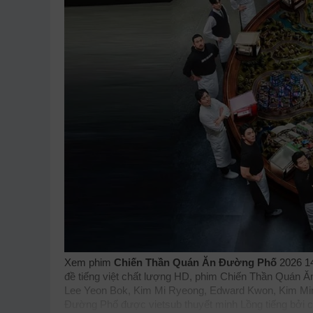
Xem phim
Chiến Thần Quán Ăn Đường Phố
2026 14
đề tiếng việt chất lượng HD, phim Chiến Thần Quán Ăn
Lee Yeon Bok, Kim Mi Ryeong, Edward Kwon, Kim Min
Đường Phố được vietsub thuyết minh Lồng tiếng bởi