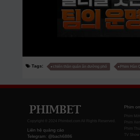
Tags:
chiến thần quán ăn đường phố
Phim Hàn 
Phim on
Phim Mớ
Copyright ® 2024 Phimbet.com All Rights Reserved.
Phim Xe
Phim Thu
Liên hệ quảng cáo
TV Show
Telegram: @bach6886