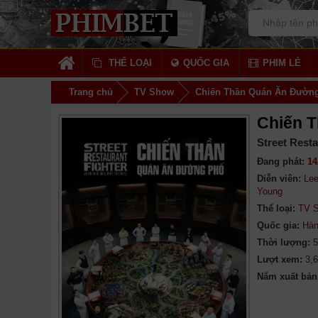
THỂ LOẠI
QUỐC GIA
PHIM LẺ
Trang chủ
TV Show
Chiến Thần Quán Ăn Đườn
Chiến 
Street Resta
Đang phát:
14
Diễn viên:
Le
Young
Thể loại:
TV 
Quốc gia:
Hàn
Thời lượng:
5
Lượt xem:
3,
Năm xuất bản