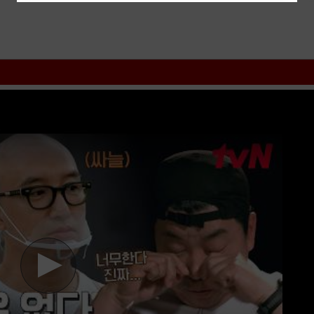
tv Chiến Thần Quán Ăn Đường Phố, Chiến Thần Quán Ăn Đường 
hter 2026, Street Restaurant Fighter VietSub
phimvang
thichxemphim
nhd
movie zingtv fptplay Netflix
vkool
KST
kites
vn
phim88
zz Street
phimonline
animehay
phimbo
cliphub
bichill
kenhphim
phim14
phimm
net
luotphim
vuighe
hopphim
webphim
fullphim
hoathinh
kungfu
hhpa
nhất, xem online nhanh nhất. Tải link fshare drive và download phi
D mới nhất. Mời các bạn đón xem bộ phim
Chiến Thần Quán Ăn Đ