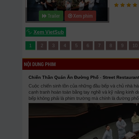
Trailer
Xem phim
Xem VietSub
1
2
3
4
5
6
7
8
9
10
NỘI DUNG PHIM
Chiến Thần Quán Ăn Đường Phố
-
Street Restauran
Cuộc chiến sinh tồn của những đầu bếp và chủ nhà hàn
cạnh tranh hoàn toàn bằng tay nghề và kỹ năng kinh 
bếp không phải là phim trường mà chính là đường phố