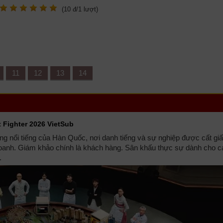
(
10
đ/
1
lượt)
11
12
13
14
t Fighter 2026 VietSub
g nổi tiếng của Hàn Quốc, nơi danh tiếng và sự nghiệp được cất giấ
doanh. Giám khảo chính là khách hàng. Sân khấu thực sự dành cho c
.