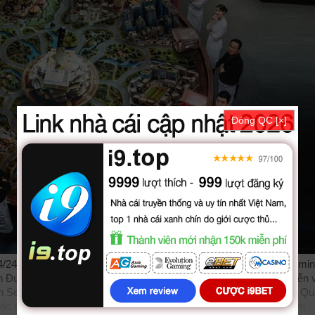
Đóng QC [×]
/24 VietSub, phim Chien Than Quan An Duong Pho được thuyết min
 Đường Phố vietsub bản đẹp, trọn bộ với sự tham gia của các diễn v
 Seong, Jo Seo Hyung, Jung Ho Young. Phim online Chiến Thần Q
 các subteam như
bilutv
phimbathu
phudeviet
kphim
phimmoi
biphim