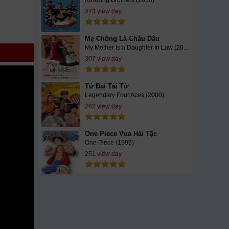
Knowing Brothers (2016)
Phố
373 view day
edia
tv
Mẹ Chồng Là Cháu Dâu
nda
...
My Mother Is a Daughter In Law (2015)
m Chiến
307 view day
ường
Tứ Đại Tài Tử
Legendary Four Aces (2000)
262 view day
One Piece Vua Hải Tặc
One Piece (1999)
251 view day