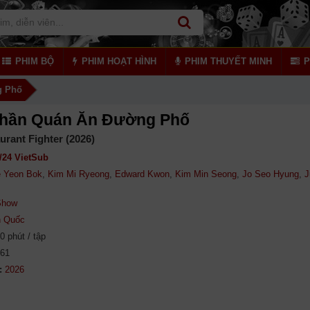
PHIM BỘ
PHIM HOẠT HÌNH
PHIM THUYẾT MINH
P
g Phố
Thần Quán Ăn Đường Phố
urant Fighter (2026)
/24 VietSub
e Yeon Bok
,
Kim Mi Ryeong
,
Edward Kwon
,
Kim Min Seong
,
Jo Seo Hyung
,
J
Show
 Quốc
0 phút / tập
661
: