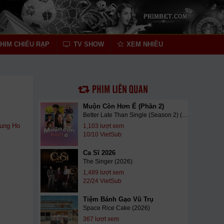
HIM CHIẾU RẠP
TV SHOW
XEM NHIỀU
PHIM LIÊN QUAN
Muộn Còn Hơn Ế (Phần 2)
Better Late Than Single (Season 2) (2026)
ung Ho
1,103 lượt xem
10/10 VietSub
Ca Sĩ 2026
The Singer (2026)
1,489 lượt xem
22/24 VietSub
Tiệm Bánh Gạo Vũ Trụ
Space Rice Cake (2026)
367 lượt xem