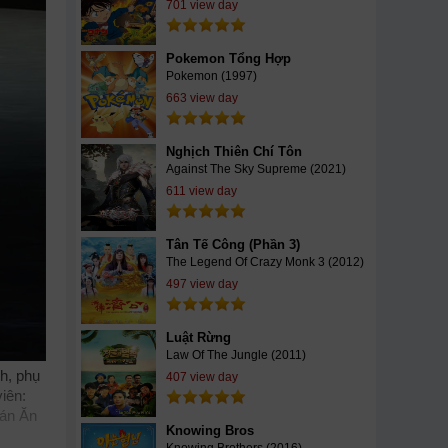
701 view day
Pokemon Tổng Hợp
Pokemon (1997)
663 view day
Nghịch Thiên Chí Tôn
Against The Sky Supreme (2021)
611 view day
Tân Tế Công (Phần 3)
The Legend Of Crazy Monk 3 (2012)
497 view day
Luật Rừng
Law Of The Jungle (2011)
h, phụ
407 view day
iên:
uán Ăn
Knowing Bros