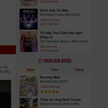
02/24 VietSub
Kill It Slay Tới Bến
Kill It Style Creator War (2026)
3,366 lượt xem
24/24 VietSub
Tối Hậu Thư: Cưới Hay Nghỉ
(Phần 4)
The Ultimatum: Marry or Move On (Season 4) (2026)
483 lượt xem
10/10 VietSub
PHIM XEM NHIỀU
u, họ
Ngày
Tuần
Tháng
ác đầu
Running Man
Running Man (2014)
1,068 view day
Thám tử Lừng Danh Conan
Detective Conan 2006 (1996)