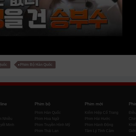
Quốc
Phim Bộ Hàn Quốc
line
Phim bộ
Phim mới
Phi
i
Phim Hàn Quốc
Kiếm Hiệp Cổ Trang
Điề
m Nhiều
Phim Hoa Ngữ
Phim Hài Hước
Chín
yết Minh
Phim Truyền Hình Mỹ
Phim Hành Động
Khiế
Phim Thái Lan
Tâm Lý Tình Cảm
Giới