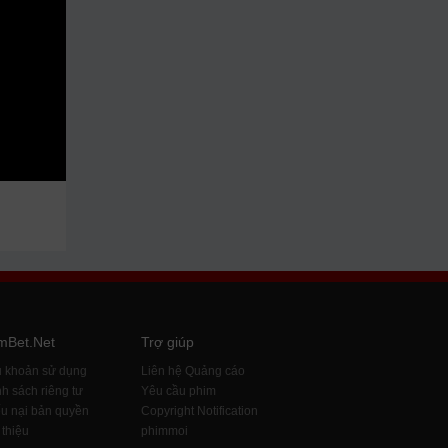
mBet.Net
Trợ giúp
u khoản sử dụng
Liên hệ Quảng cáo
h sách riêng tư
Yêu cầu phim
u nại bản quyền
Copyright Notification
 thiệu
phimmoi