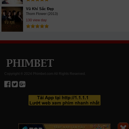
Vũ Khí Sắc Đẹp
Thorn Flower (2013)
130 view day
Copyright ® 2024 Phimbet.com All Rights Reserved.