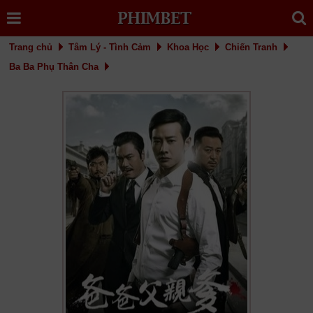
Trang chủ
Tâm Lý - Tình Cảm
Khoa Học
Chiến Tranh
Ba Ba Phụ Thân Cha