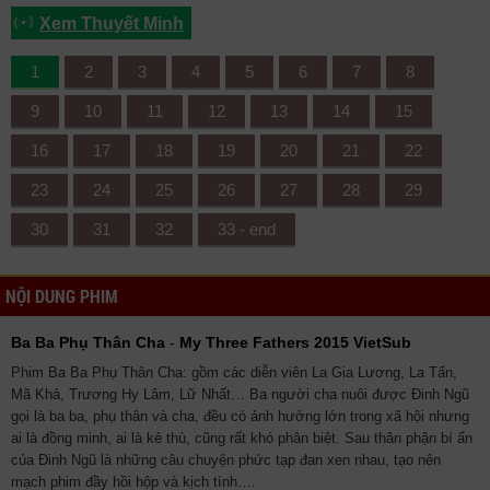
Xem Thuyết Minh
1
2
3
4
5
6
7
8
9
10
11
12
13
14
15
16
17
18
19
20
21
22
23
24
25
26
27
28
29
30
31
32
33 - end
NỘI DUNG PHIM
Ba Ba Phụ Thân Cha
-
My Three Fathers 2015 VietSub
Phim Ba Ba Phụ Thân Cha: gồm các diễn viên La Gia Lương, La Tấn,
Mã Khả, Trương Hy Lâm, Lữ Nhất… Ba người cha nuôi được Đinh Ngũ
gọi là ba ba, phụ thân và cha, đều có ảnh hưởng lớn trong xã hội nhưng
ai là đồng minh, ai là kẻ thù, cũng rất khó phân biệt. Sau thân phận bí ẩn
của Đinh Ngũ là những câu chuyện phức tạp đan xen nhau, tạo nên
mạch phim đầy hồi hộp và kịch tính….