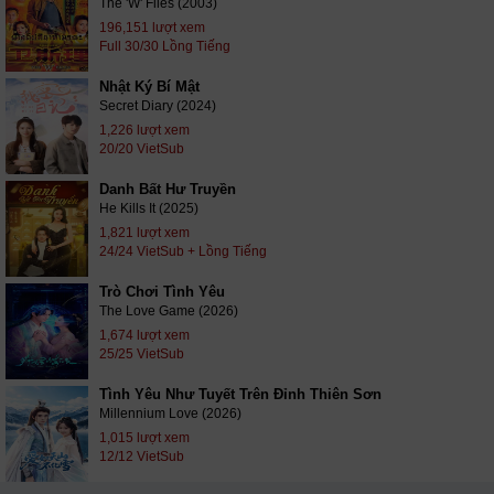
The 'W' Files (2003)
196,151 lượt xem
Full 30/30 Lồng Tiếng
Nhật Ký Bí Mật
Secret Diary (2024)
1,226 lượt xem
20/20 VietSub
Danh Bất Hư Truyền
He Kills It (2025)
1,821 lượt xem
24/24 VietSub + Lồng Tiếng
Trò Chơi Tình Yêu
The Love Game (2026)
1,674 lượt xem
25/25 VietSub
Tình Yêu Như Tuyết Trên Đỉnh Thiên Sơn
Millennium Love (2026)
1,015 lượt xem
12/12 VietSub