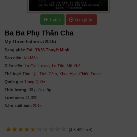
Trailer
Xem phim
Ba Ba Phụ Thân Cha
My Three Fathers (2015)
Đang phát:
Full 33/33 Thuyết Minh
Đạo diễn:
Vu Mẫn
Diễn viên:
La Gia Lương
,
La Tấn
,
Mã Khả
Thể loại:
Tâm Lý - Tình Cảm
,
Khoa Học
,
Chiến Tranh
Quốc gia:
Trung Quốc
Thời lượng:
38 phút / tập
Lượt xem:
41,320
Năm xuất bản:
(
4.5
đ/
2
lượt)