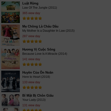
Luật Rừng
Law Of The Jungle (2011)
365 view day
Mẹ Chồng Là Cháu Dâu
My Mother Is a Daughter In Law (2015)
287 view day
Hương Vị Cuộc Sống
Because Love Is A Miracle (2014)
141 view day
Huyền Của Ôn Noãn
Here to Heart (2018)
133 view day
Bí Mật Bị Chôn Giấu
Your Lady (2013)
131 view day