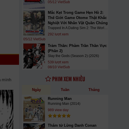
05/12 VietSub
Mắc Kẹt Trong Game Hẹn Hò 2:
Thế Giới Game Otome Thật Khắc
Nghiệt Với Nhân Vật Quần Chúng
Trapped In A Dating Sim 2: The World Of Otome Games Is Tough For Mobs (2026)
292 lượt xem
05/12 VietSub
Trảm Thần: Phàm Trần Thần Vực
(Phần 2)
Slay the Gods (Season 2) (2026)
539 lượt xem
08/10 VietSub
PHIM XEM NHIỀU
a mình
Ngày
Tuần
Tháng
Running Man
Running Man (2014)
989 view day
Thám tử Lừng Danh Conan