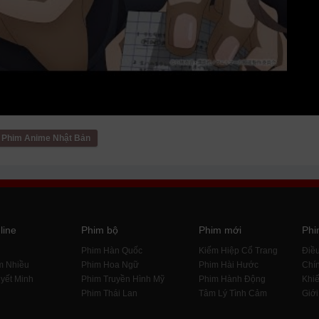
Phim Anime Nhật Bản
line
Phim bộ
Phim mới
Phi
i
Phim Hàn Quốc
Kiếm Hiệp Cổ Trang
Điề
m Nhiều
Phim Hoa Ngữ
Phim Hài Hước
Chín
yết Minh
Phim Truyền Hình Mỹ
Phim Hành Động
Khiế
Phim Thái Lan
Tâm Lý Tình Cảm
Giới