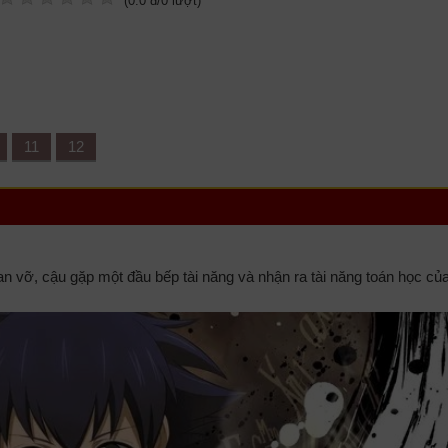
(
0.0
đ/
0
lượt)
11
12
n vỡ, cậu gặp một đầu bếp tài năng và nhận ra tài năng toán học củ