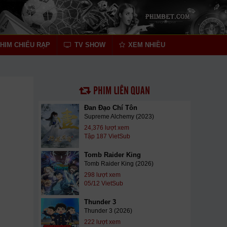
HIM CHIẾU RẠP
TV SHOW
XEM NHIỀU
PHIM LIÊN QUAN
Đan Đạo Chí Tôn
Supreme Alchemy (2023)
24,376 lượt xem
Tập 187 VietSub
Tomb Raider King
Tomb Raider King (2026)
298 lượt xem
05/12 VietSub
Thunder 3
Thunder 3 (2026)
222 lượt xem