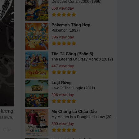
Detective Conan 2006 (1996)
668 view day
Pokemon Tổng Hợp
Pokemon (1997)
596 view day
Tân Tế Công (Phần 3)
The Legend Of Crazy Monk 3 (2012)
447 view day
Luật Rừng
Law Of The Jungle (2011)
396 view day
t lượng
Mẹ Chồng Là Cháu Dâu
wasawa,
My Mother Is a Daughter In Law (2015)
300 view day
c Của
nhcao