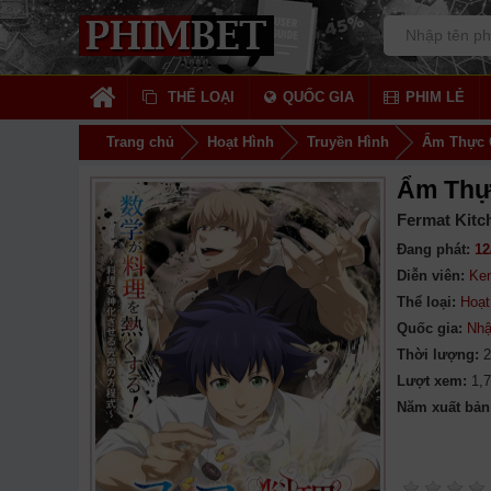
THỂ LOẠI
QUỐC GIA
PHIM LẺ
Trang chủ
Hoạt Hình
Truyền Hình
Ẩm Thực 
Ẩm Thự
Fermat Kitc
Đang phát:
12
Diễn viên:
Ken
Thể loại:
Hoạt
Quốc gia:
Nhậ
Thời lượng:
2
Lượt xem:
1,
Năm xuất bản