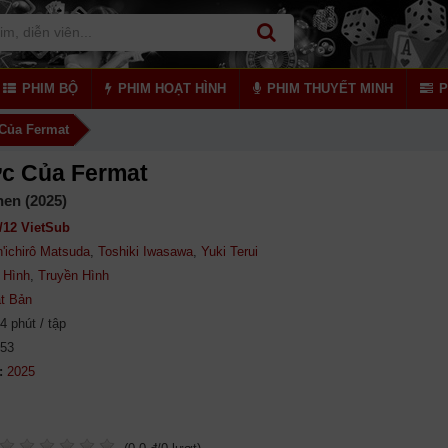
PHIM BỘ
PHIM HOẠT HÌNH
PHIM THUYẾT MINH
P
Của Fermat
c Của Fermat
hen (2025)
/12 VietSub
'ichirô Matsuda
,
Toshiki Iwasawa
,
Yuki Terui
 Hình
,
Truyền Hình
t Bản
4 phút / tập
753
: