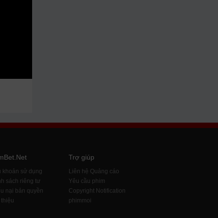
mBet.Net
Trợ giúp
u khoản sử dụng
Liên hệ Quảng cáo
h sách riêng tư
Yêu cầu phim
u nại bản quyền
Copyright Notification
 thiệu
phimmoi