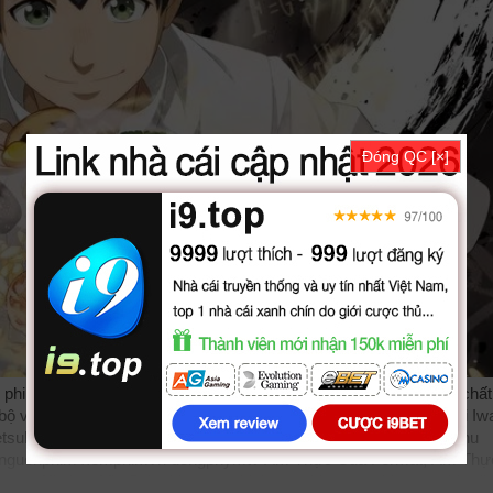
Đóng QC [×]
 phim Am Thuc Cua Fermat được thuyết minh, phụ đề tiếng việt chấ
 với sự tham gia của các diễn viên: Ken'ichirô Matsuda, Toshiki I
etsub thuyết minh Lồng tiếng bởi các subteam như
bilutv
phimbathu
nguonphim
xemphimvn
dongphymtv Ẩm Thực Của Fermat, Ẩm Thự
ermat Kitchen VietSub
phimvang
thichxemphim
xemphimxua
phimdi