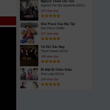
Nghịch Thiên Chí Tôn
ay
az
Against The Sky Supreme (2021)
chill
285 view day
ình cập
HTV
One Piece Vua Hải Tặc
One Piece (1999)
207 view day
Vũ Khí Sắc Đẹp
Thorn Flower (2013)
186 view day
Bí Mật Bị Chôn Giấu
Your Lady (2013)
149 view day