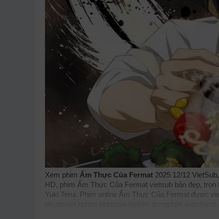
Xem phim
Ẩm Thực Của Fermat
2025 12/12 VietSub,
HD, phim Ẩm Thực Của Fermat vietsub bản đẹp, trọn bộ
Yuki Terui. Phim online Ẩm Thực Của Fermat được vi
phudeviet
kphim
phimmoi
biphim
dongphim
subnhanh
Fermat 2025, Fermat Kitchen, Fermat Kitchen 2025, F