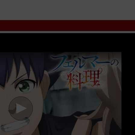
flix
vkool
KST
kites
vn
phim88
zz Fermat Kitchen 2025
tvhay
phimh
kenhphim
phim14
phimmedia
tv
motphim
phimnhanh
thegioiphim
mot
lphim
hoathinh
kungfu
hhpanda
... Thể loại phim: Hoạt Hình, Truyền H
ất. Tải link fshare drive và download phim Ẩm Thực Của Fermat vtv 
bộ phim
Ẩm Thực Của Fermat
12/12 VietSub