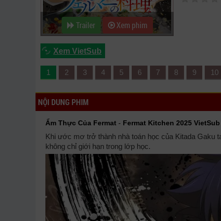
Trailer
Xem phim
Xem VietSub
1
2
3
4
5
6
7
8
9
10
NỘI DUNG PHIM
Ẩm Thực Của Fermat
-
Fermat Kitchen 2025 VietSub
Khi ước mơ trở thành nhà toán học của Kitada Gaku ta
không chỉ giới hạn trong lớp học.