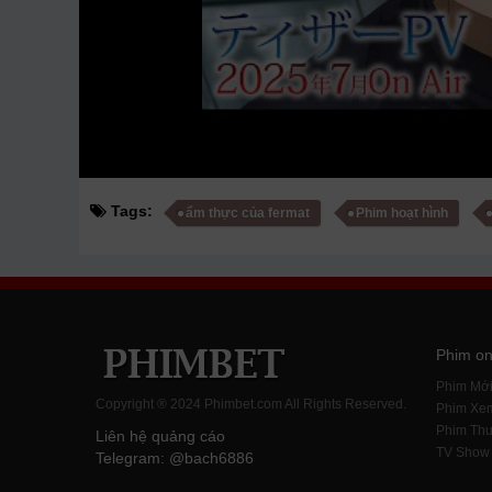
Tags:
ẩm thực của fermat
Phim hoạt hình
Phim on
Phim Mớ
Copyright ® 2024 Phimbet.com All Rights Reserved.
Phim Xe
Phim Thu
Liên hệ quảng cáo
TV Show
Telegram: @bach6886