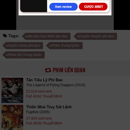
nhật phụ đề Vietsub nhanh nhất, xem online nhanh nhất. Tải link fshare
drive và download phim Phi Đao Hựu Kiến Phi Đao - Truyền Thuyết Phi
Đao vtv HTV SCTV GOTV FullHD mới nhất. Mời các bạn đón xem bộ
phim
Phi Đao Hựu Kiến Phi Đao
Full 42/42 Lồng Tiếng
Tags:
phi đao hựu kiến phi đao
truyền thuyết phi đao
huyền thoại phi đao
Phim Trung Quốc
Phim Bộ Trung Quốc
PHIM LIÊN QUAN
Tân Tiểu Lý Phi Đao
The Legend of Flying Daggers (2016)
22,518 lượt xem
Full 42/42 Thuyết Minh
Thiên Nhai Truy Sát Lệnh
Fugitive (2005)
27,920 lượt xem
Full 30/30 Thuyết Minh