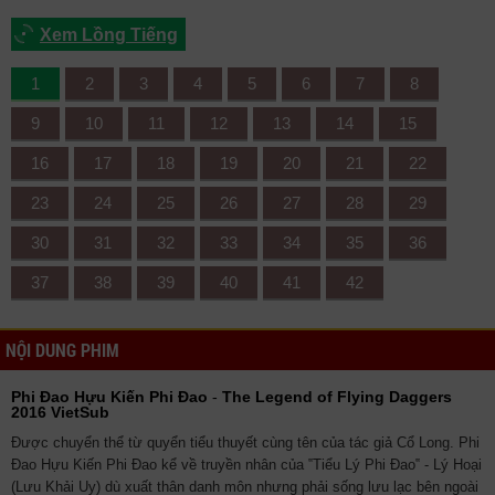
Xem Lồng Tiếng
1
2
3
4
5
6
7
8
9
10
11
12
13
14
15
16
17
18
19
20
21
22
23
24
25
26
27
28
29
30
31
32
33
34
35
36
37
38
39
40
41
42
NỘI DUNG PHIM
Phi Đao Hựu Kiến Phi Đao
-
The Legend of Flying Daggers
2016 VietSub
Được chuyển thể từ quyển tiểu thuyết cùng tên của tác giả Cổ Long. Phi
Đao Hựu Kiến Phi Đao kể về truyền nhân của ‟Tiểu Lý Phi Đao‟ - Lý Hoại
(Lưu Khải Uy) dù xuất thân danh môn nhưng phải sống lưu lạc bên ngoài