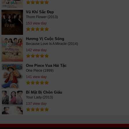
Vũ Khí Sắc Đẹp
Thorn Flower (2013)
153 view day
Hương Vị Cuộc Sống
Because Love Is A Miracle (2014)
142 view day
One Piece Vua Hải Tặc
One Piece (1999)
141 view day
Bí Mật Bị Chôn Giấu
Your Lady (2013)
137 view day