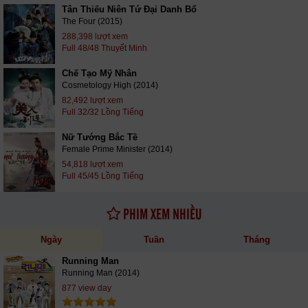
Tân Thiếu Niên Tứ Đại Danh Bổ
The Four (2015)
288,398 lượt xem
Full 48/48 Thuyết Minh
Chế Tạo Mỹ Nhân
Cosmetology High (2014)
82,492 lượt xem
Full 32/32 Lồng Tiếng
Nữ Tướng Bắc Tề
Female Prime Minister (2014)
54,818 lượt xem
Full 45/45 Lồng Tiếng
PHIM XEM NHIỀU
Ngày
Tuần
Tháng
Running Man
Running Man (2014)
877 view day