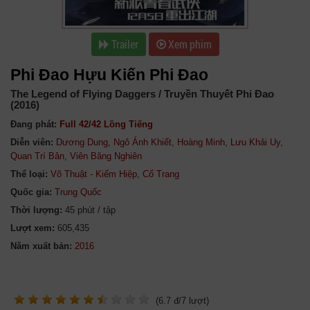
Trailer
Xem phim
Phi Đao Hựu Kiến Phi Đao
The Legend of Flying Daggers / Truyền Thuyết Phi Đao
(2016)
Đang phát:
Full 42/42 Lồng Tiếng
Diễn viên:
Dương Dung
,
Ngô Ánh Khiết
,
Hoàng Minh
,
Lưu Khải Uy
,
Quan Trí Bân
,
Viên Băng Nghiên
Thể loại:
Võ Thuật - Kiếm Hiệp
,
Cổ Trang
Quốc gia:
Trung Quốc
Thời lượng:
45 phút / tập
Lượt xem:
605,435
Năm xuất bản:
(
6.7
đ/
7
lượt)