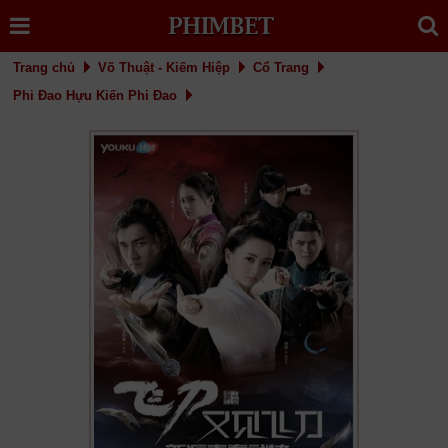
Trang chủ
Võ Thuật - Kiếm Hiệp
Cổ Trang
Phi Đao Hựu Kiến Phi Đao