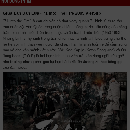
NỘI DUNG PHIM
Giữa Làn Đạn Lửa
-
71 Into The Fire 2009 VietSub
‟71-Into the Fire‟ là câu chuyện có thật xoay quanh 71 binh sĩ thực tập
của quân đội Hàn Quốc trong cuộc chiến chống lại đợt tấn công của hàng
trăm binh lính Triều Tiên trong cuộc chiến tranh Triều Tiên (1950-1953.)
Những binh sĩ hy sinh trong trận chiến này là hình ảnh biểu trưng cho thế
hệ trẻ với tinh thần yêu nước, đã chấp nhận hy sinh tuổi trẻ để cầm súng
bảo vệ cho vận mệnh đất nước. Với Koo Kap-jo (Kwon Sang-woo) và Oh
Jang-beom (T.O.P) là hai học sinh, sinh viên trẻ, vẫn đang ngồi trên ghế
nhá trường nhưng phải gác lại học hành để lên đường đi theo tiếng gọi
của đất nước.