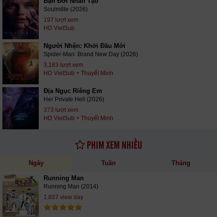
Bạn Đời Nhân Tạo
Soulm8te (2026)
197 lượt xem
HD VietSub
Người Nhện: Khởi Đầu Mới
Spider-Man: Brand New Day (2026)
3,183 lượt xem
HD VietSub + Thuyết Minh
Địa Ngục Riêng Em
Her Private Hell (2026)
373 lượt xem
HD VietSub + Thuyết Minh
PHIM XEM NHIỀU
Ngày
Tuần
Tháng
Running Man
Running Man (2014)
1,837 view day