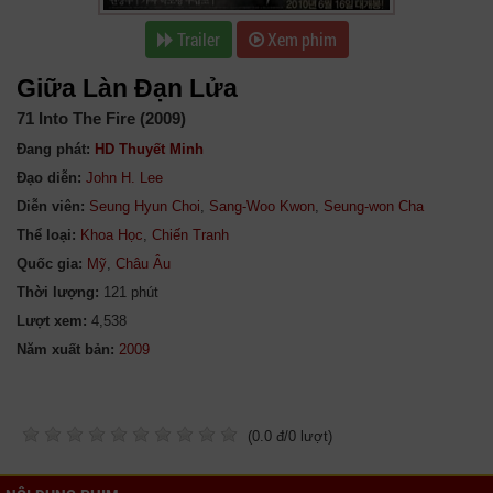
Trailer
Xem phim
Giữa Làn Đạn Lửa
71 Into The Fire (2009)
Đang phát:
HD Thuyết Minh
Đạo diễn:
John H. Lee
Diễn viên:
Seung Hyun Choi
,
Sang-Woo Kwon
,
Seung-won Cha
Thể loại:
Khoa Học
,
Chiến Tranh
Quốc gia:
Mỹ
,
Châu Âu
Thời lượng:
121 phút
Lượt xem:
4,538
Năm xuất bản:
(
0.0
đ/
0
lượt)