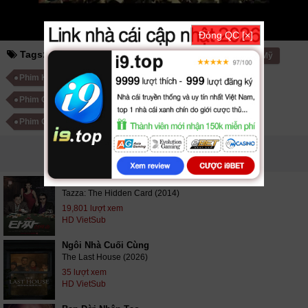
Đóng QC [×]
Tags:
giữa làn đạn lửa
71 into the fire
Phim Mỹ
Phim Khoa Học Mỹ
Phim Chiến Tranh Mỹ
Phim Châu Âu
Phim Khoa Học Châu Âu
Phim Chiến Tranh Châu Âu
PHIM LIÊN QUAN
Thần Bài Sát Gái
Tazza: The Hidden Card (2014)
19,801 lượt xem
HD VietSub
Ngôi Nhà Cuối Cùng
The Last House (2026)
35 lượt xem
HD VietSub