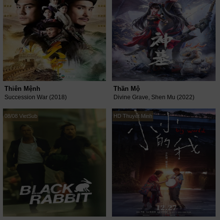
Thiên Mệnh
Thần Mộ
Succession War (2018)
Divine Grave, Shen Mu (2022)
08/08 VietSub
HD Thuyết Minh