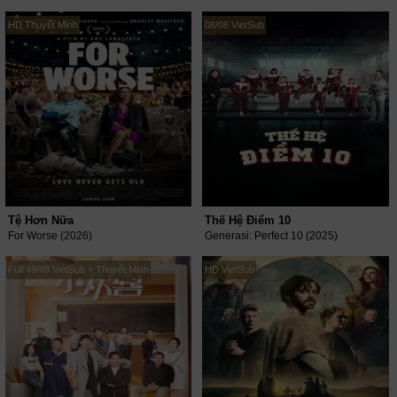
HD Thuyết Minh
08/08 VietSub
Tệ Hơn Nữa
Thế Hệ Điểm 10
For Worse (2026)
Generasi: Perfect 10 (2025)
Full 49/49 VietSub + Thuyết Minh
HD VietSub