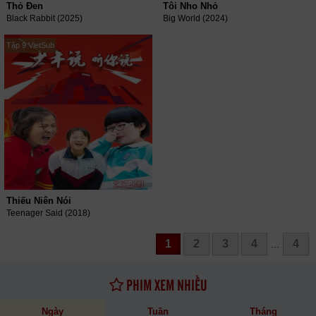
Thỏ Đen
Tôi Nho Nhỏ
Black Rabbit (2025)
Big World (2024)
Tập 9 VietSub
Thiếu Niên Nói
Teenager Said (2018)
1
2
3
4
4
…
PHIM XEM NHIỀU
Ngày
Tuần
Tháng