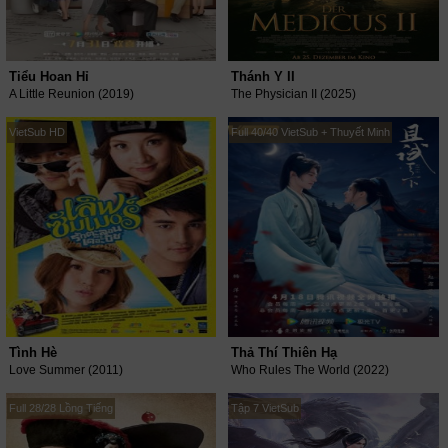
Tiểu Hoan Hỉ
Thánh Y II
A Little Reunion (2019)
The Physician II (2025)
VietSub HD
Full 40/40 VietSub + Thuyết Minh
Tình Hè
Thả Thí Thiên Hạ
Love Summer (2011)
Who Rules The World (2022)
Full 28/28 Lồng Tiếng
Tập 7 VietSub