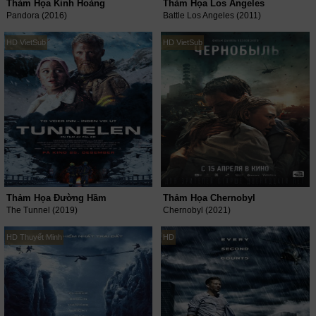
Thảm Họa Kinh Hoàng
Thảm Họa Los Angeles
Pandora (2016)
Battle Los Angeles (2011)
HD VietSub
HD VietSub
Thảm Họa Đường Hầm
Thảm Họa Chernobyl
The Tunnel (2019)
Chernobyl (2021)
HD Thuyết Minh
HD