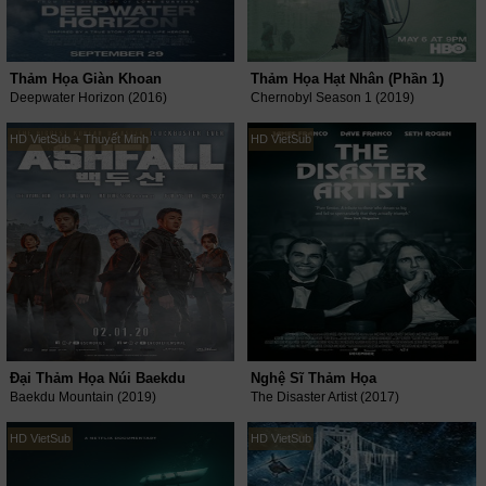
Thảm Họa Giàn Khoan
Thảm Họa Hạt Nhân (Phần 1)
Deepwater Horizon (2016)
Chernobyl Season 1 (2019)
HD VietSub + Thuyết Minh
HD VietSub
Đại Thảm Họa Núi Baekdu
Nghệ Sĩ Thảm Họa
Baekdu Mountain (2019)
The Disaster Artist (2017)
HD VietSub
HD VietSub