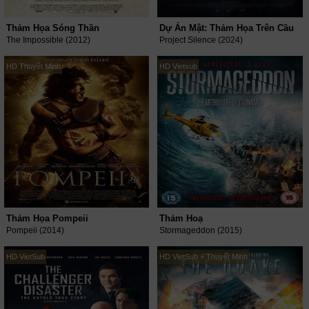
Thảm Họa Sóng Thần
Dự Án Mật: Thảm Họa Trên Cầu
The Impossible (2012)
Project Silence (2024)
HD Thuyết Minh
HD Vietsub
Thảm Họa Pompeii
Thảm Hoạ
Pompeii (2014)
Stormageddon (2015)
HD VietSub
HD VietSub + Thuyết Minh