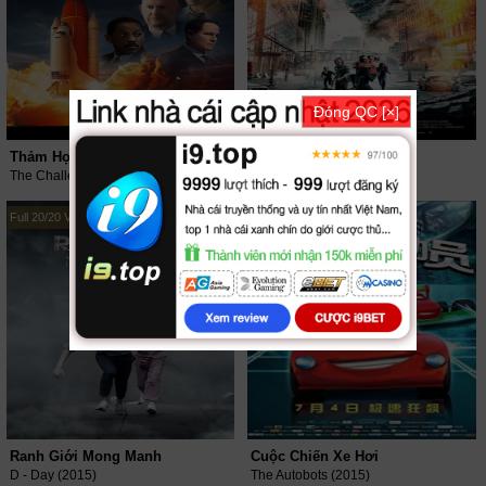
Đóng QC [×]
Thảm Họa Tàu Con Thoi
Địa Chấn
The Challenger Disaster (2019)
The Quake (2018)
Full 20/20 VietSub + Thuyết Minh
HD Thuyết Minh
Ranh Giới Mong Manh
Cuộc Chiến Xe Hơi
D - Day (2015)
The Autobots (2015)