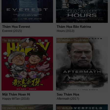
Thảm Họa Everest
Thảm Họa Bão Katrina
Everest (2015)
Hours (2013)
Tập 34 VietSub
HD VietSub + Thuyết Minh
Mật Thám Hoan Hỉ
Sau Thảm Họa
Happy MiTan (2016)
Aftermath (2017)
HD VietSub + Thuyết Minh
HD VietSub